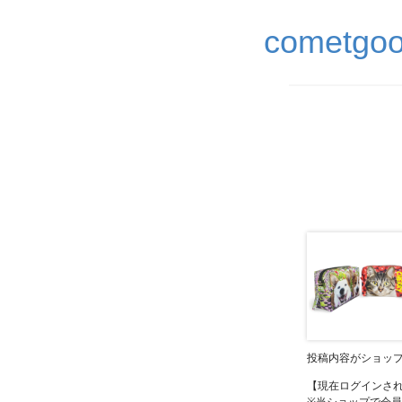
comet
投稿内容がショッ
【現在ログインさ
※当ショップで会