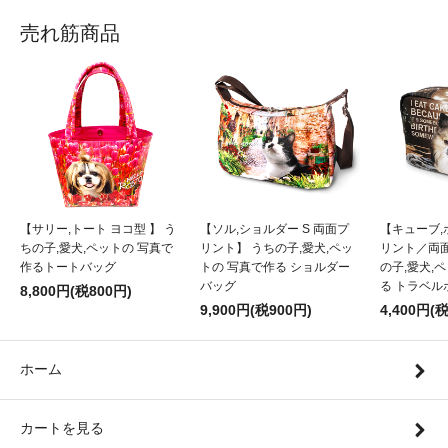
売れ筋商品
【サリー,トート ヨコ型 】 う
【ソル,ショルダー S 両面プ
【キューブ,
ちの子,愛犬,ペットの 写真で
リント】 うちの子,愛犬,ペッ
リント／両
作るトートバッグ
トの 写真で作る ショルダー
の子,愛犬,
バッグ
る トラベル
8,800円(税800円)
9,900円(税900円)
4,400円(
ホーム
カートを見る