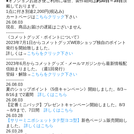
●オプションお急ぎ便ご利用に場合、製作期間は
約30日～35日
頂
戴しております。
1点に付き別途2,200円(税込み)
カートページは
こちらクリック
下さい
26.08.03
現在、商品お届けの遅延はございません
------------
《コメットグッズ・ポイントについて》
2023年7月1日からコメットグッズWEBショップ独自のポイント
発行を開始致しました。
詳しくは→
こちらをクリック下さい
------------
2023年6月からコメットグッズ・メールマガジンから最新情報配
信始まりました。（週1回発行）
登録・解除→
こちらをクリック下さい
------------
26.08.03
夏のショップポイント《5倍キャンペーン》開始しました。8/3～
8/16まで2週間
詳しくはこちら
26.08.03
【定番ミニバッグ】プレゼントキャンペーン開始しました。8/3
～8/9まで。7日間
詳しくはこちら
26.03.28
【サリーミニポシェットタテ型ヨコ型】
新色ベージュ販売開始し
ました。
詳しくはこちら
26.03.28