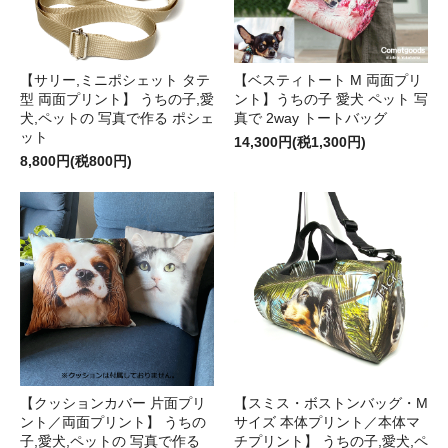
【サリー,ミニポシェット タテ
【ベスティトート M 両面プリ
型 両面プリント】 うちの子,愛
ント】うちの子 愛犬 ペット 写
犬,ペットの 写真で作る ポシェ
真で 2way トートバッグ
ット
14,300円(税1,300円)
8,800円(税800円)
【クッションカバー 片面プリ
【スミス・ボストンバッグ・M
ント／両面プリント】 うちの
サイズ 本体プリント／本体マ
子,愛犬,ペットの 写真で作る
チプリント】 うちの子,愛犬,ペ