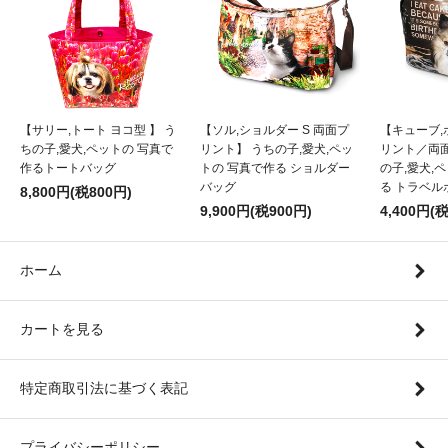
【サリー,トート ヨコ型 】 う
【ソル,ショルダー S 両面プ
【キューブ,
ちの子,愛犬,ペットの 写真で
リント】 うちの子,愛犬,ペッ
リント／両
作るトートバッグ
トの 写真で作る ショルダー
の子,愛犬,
バッグ
る トラベル
8,800円(税800円)
9,900円(税900円)
4,400円(
ホーム
カートを見る
特定商取引法に基づく表記
プライバシーポリシー