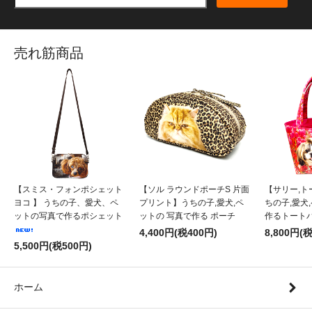
売れ筋商品
【スミス・フォンポシェット
【ソル ラウンドポーチS 片面
【サリー,ト
ヨコ 】 うちの子、愛犬、ペ
プリント】うちの子,愛犬,ペ
ちの子,愛犬
ットの写真で作るポシェット
ットの 写真で作る ポーチ
作るトート
4,400円(税400円)
8,800円(
5,500円(税500円)
ホーム