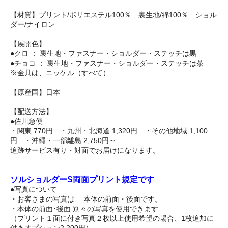
【材質】プリント/ポリエステル100％ 裏生地/綿100％ ショル
ダー/ナイロン
【展開色】
●クロ ： 裏生地・ファスナー・ショルダー・ステッチは黒
●チョコ ： 裏生地・ファスナー・ショルダー・ステッチは茶
※金具は、ニッケル（すべて）
【原産国】日本
【配送方法】
●佐川急便
・関東 770円 ・九州・北海道 1,320円 ・その他地域 1,100
円 ・沖縄・一部離島 2,750円～
追跡サービス有り・対面でお届けになります。
ソルショルダーS両面プリント規定です
●写真について
・お客さまの写真は 本体の前面・後面です。
・本体の前面･後面 別々の写真を使用できます
（プリント１面に付き写真２枚以上使用希望の場合、1枚追加に
付きオプション2,200円）